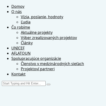
Domov
O nás
Vízia, poslanie, hodnoty
Ľudia
Čo robíme
Aktuálne projekty
Výber zrealizovaných projektov
Články
UNICEF
AFLATOUN
Spolupracujúce organizácie
Členstvo v medzinárodných sieťach
Projektoví partneri
Kontakt