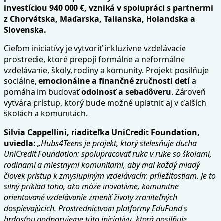
investíciou 940 000 €, vzniká v spolupráci s partnermi
z Chorvátska, Maďarska, Talianska, Holandska a
Slovenska.
Cieľom iniciatívy je vytvoriť inkluzívne vzdelávacie
prostredie, ktoré prepojí formálne a neformálne
vzdelávanie, školy, rodiny a komunity. Projekt posilňuje
sociálne,
emocionálne a finančné zručnosti detí
a
pomáha im budovať
odolnosť a sebadôveru
. Zároveň
vytvára prístup, ktorý bude možné uplatniť aj v ďalších
školách a komunitách.
Silvia Cappellini, riaditeľka UniCredit Foundation,
uviedla:
„Hubs4Teens je projekt, ktorý stelesňuje ducha
UniCredit Foundation: spolupracovať ruka v ruke so školami,
rodinami a miestnymi komunitami, aby mal každý mladý
človek prístup k zmysluplným vzdelávacím príležitostiam. Je to
silný príklad toho, ako môže inovatívne, komunitne
orientované vzdelávanie zmeniť životy zraniteľných
dospievajúcich. Prostredníctvom platformy EduFund s
hrdosťou podporujeme túto iniciatívu, ktorá posilňuje