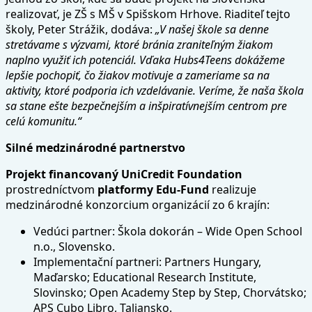
realizovať, je ZŠ s MŠ v Spišskom Hrhove. Riaditeľ tejto
školy, Peter Strážik, dodáva:
„V našej škole sa denne
stretávame s výzvami, ktoré bránia zraniteľným žiakom
naplno využiť ich potenciál.
Vďaka Hubs4Teens dokážeme
lepšie pochopiť, čo žiakov motivuje a zameriame sa na
aktivity, ktoré podporia ich vzdelávanie.
Veríme, že naša škola
sa stane ešte bezpečnejším a inšpiratívnejším centrom pre
celú komunitu.“
Silné medzinárodné partnerstvo
Projekt financovaný UniCredit Foundation
prostredníctvom
platformy Edu-Fund
realizuje
medzinárodné konzorcium organizácií zo 6 krajín:
Vedúci partner: Škola dokorán – Wide Open School
n.o., Slovensko.
Implementační partneri: Partners Hungary,
Maďarsko; Educational Research Institute,
Slovinsko; Open Academy Step by Step, Chorvátsko;
APS Cubo Libro, Taliansko.