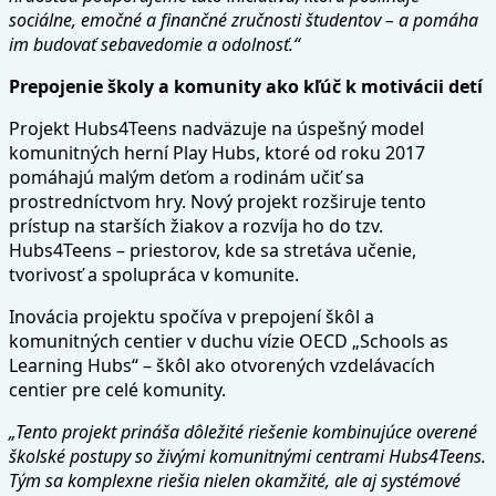
sociálne, emočné a finančné zručnosti študentov – a pomáha
im budovať sebavedomie a odolnosť.“
Prepojenie školy a komunity ako kľúč k motivácii detí
Projekt Hubs4Teens nadväzuje na úspešný model
komunitných herní Play Hubs, ktoré od roku 2017
pomáhajú malým deťom a rodinám učiť sa
prostredníctvom hry. Nový projekt rozširuje tento
prístup na starších žiakov a rozvíja ho do tzv.
Hubs4Teens – priestorov, kde sa stretáva učenie,
tvorivosť a spolupráca v komunite.
Inovácia projektu spočíva v prepojení škôl a
komunitných centier v duchu vízie OECD „Schools as
Learning Hubs“ – škôl ako otvorených vzdelávacích
centier pre celé komunity.
„Tento projekt prináša dôležité riešenie kombinujúce overené
školské postupy so živými komunitnými centrami Hubs4Teens.
Tým sa komplexne riešia nielen okamžité, ale aj systémové