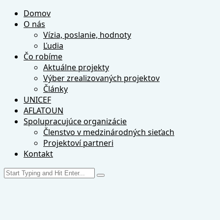
Domov
O nás
Vízia, poslanie, hodnoty
Ľudia
Čo robíme
Aktuálne projekty
Výber zrealizovaných projektov
Články
UNICEF
AFLATOUN
Spolupracujúce organizácie
Členstvo v medzinárodných sieťach
Projektoví partneri
Kontakt