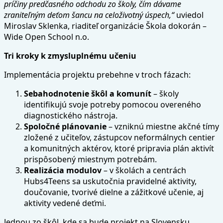
príčiny predčasného odchodu zo školy, čím dávame
zraniteľným deťom šancu na celoživotný úspech,“
uviedol
Miroslav Sklenka, riaditeľ organizácie Škola dokorán –
Wide Open School n.o.
Tri kroky k zmysluplnému učeniu
Implementácia projektu prebehne v troch fázach:
Sebahodnotenie škôl a komunít
– školy
identifikujú svoje potreby pomocou overeného
diagnostického nástroja.
Spoločné plánovanie
– vzniknú miestne akčné tímy
zložené z učiteľov, zástupcov neformálnych centier
a komunitných aktérov, ktoré pripravia plán aktivít
prispôsobený miestnym potrebám.
Realizácia modulov
– v školách a centrách
Hubs4Teens sa uskutočnia pravidelné aktivity,
doučovanie, tvorivé dielne a zážitkové učenie, aj
aktivity vedené deťmi.
Jednou zo škôl, kde sa bude projekt na Slovensku